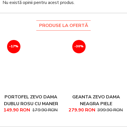
Nu există opinii pentru acest produs.
PRODUSE LA OFERTĂ
-17%
-30%
PORTOFEL ZEVO DAMA
GEANTA ZEVO DAMA
DUBLU ROSU CU MANER
NEAGRA PIELE
149.90 RON
179.90 RON
279.90 RON
399.90 RON
PIELE NATURALA
NATURALA TEXTURATA
MARIME MEDIE NADINE