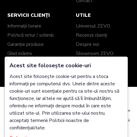
Contact
SERVICII CLIENȚI
UTILE
Informații livrare
Universul ZEVO
Politică retur / schimb
Recenzii clienți
Garanție produse
Despre noi
Ghid mărimi
Showroom ZEVO
Împachetare cadou
Blog
Acest site folosește cookie-uri
Genți și Portofele din
Acest site folosește cookie-uri pentru a stoca
Piele Personalizate
informații pe computerul dvs. Unele dintre aceste
cookie-uri sunt esențiale pentru ca site-ul nostru să
2025 Zevo Genți Piele Naturală @ Toate drepturile
funcționeze, iar altele ne ajută să îl îmbunătățim,
Folosim cookie-uri
rezervate
oferindu-ne informații despre modul în care este
Este posibil să plasăm aceste cookie-uri pentru analiza date utilizatorilor
utilizat site-ul. Prin utilizarea site-ului nostru,
noștri, pentru a îmbunătăți site-ul, pentru a afișa conținut personalizat și
acceptați termenii Politicii noastre de
pentru a vă oferi o experiență excelentă pe site. Pentru mai multe informații
despre cookie-urile pe care le utilizăm deschideți setările de mai jos.
confidențialitate.